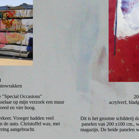
l
autowrakken
ie "Special Occasions"
20
sselaar op mijn verzoek een muur
acrylverf, bla
eed en vier hoog.
verkeer. Vroeger hadden veel
Dit is het grootste schilderij
n de auto. Christoffel was, met
panelen van 200 x100 cm., wan
ering aangebracht.
magazijn. De beide panelen w