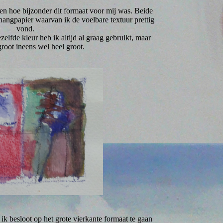
ien hoe bijzonder dit formaat voor mij was. Beide
ehangpapier waarvan ik de voelbare textuur prettig
vond.
elfde kleur heb ik altijd al graag gebruikt, maar
groot ineens wel heel groot.
k besloot op het grote vierkante formaat te gaan