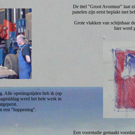
De titel "Groot Avontuur" laat z
panelen zijn eerst beplakt met b
Grote vlakken van schijnbaar dez
hier werd 
g. Alle openingstijden heb ik (op
ndagmiddag werd het hele werk in
atgeperst.
en een "happening".
Een voorstudie gemaakt voordat i